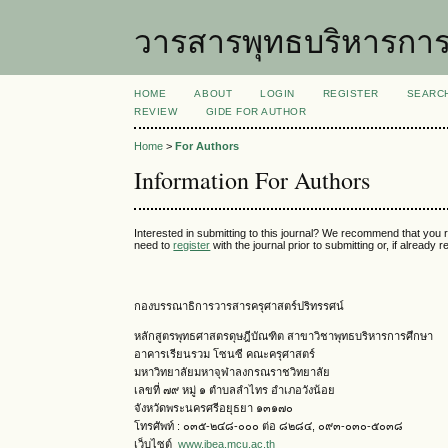
วารสารพุทธบริหารการ
HOME
ABOUT
LOGIN
REGISTER
SEARC
REVIEW
GIDE FOR AUTHOR
Home
>
For Authors
Information For Authors
Interested in submitting to this journal? We recommend that you 
need to
register
with the journal prior to submitting or, if already
กองบรรณาธิการวารสารครุศาสตร์ปริทรรศน์
หลักสูตรพุทธศาสตรดุษฎีบัณฑิต สาขาวิชาพุทธบริหารการศึกษา
อาคารเรียนรวม โซนซี คณะครุศาสตร์
มหาวิทยาลัยมหาจุฬาลงกรณราชวิทยาลัย
เลขที่ ๗๙ หมู่ ๑ ตำบลลำไทร อำเภอวังน้อย
จังหวัดพระนครศรีอยุธยา ๑๓๑๗๐
โทรศัพท์ : ๐๓๕-๒๔๘-๐๐๐ ต่อ ๘๒๘๔, ๐๙๓-๐๓๐-๕๐๓๘
เว็บไซต์
www.jbea.mcu.ac.th