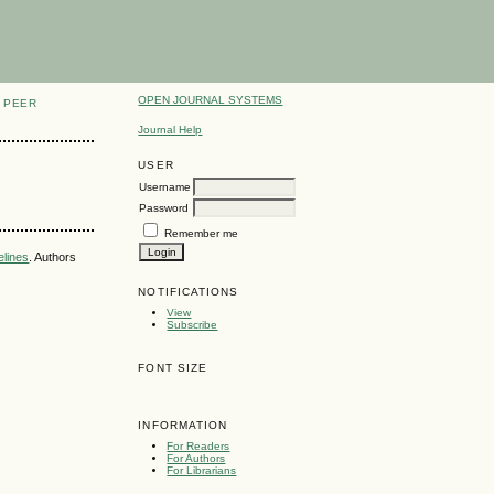
OPEN JOURNAL SYSTEMS
PEER
Journal Help
USER
Username
Password
Remember me
elines
. Authors
NOTIFICATIONS
View
Subscribe
FONT SIZE
INFORMATION
For Readers
For Authors
For Librarians