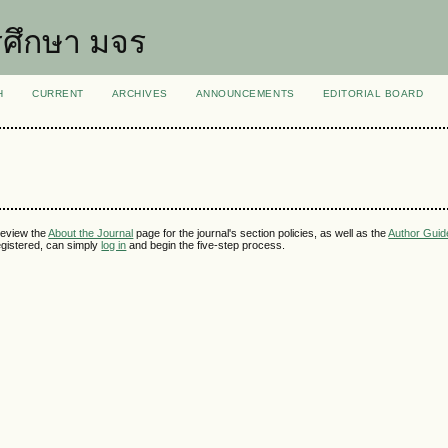
ศึกษา มจร
H
CURRENT
ARCHIVES
ANNOUNCEMENTS
EDITORIAL BOARD
review the
About the Journal
page for the journal's section policies, as well as the
Author Guid
 registered, can simply
log in
and begin the five-step process.