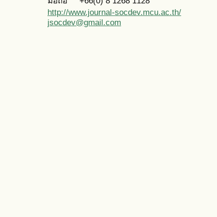
มือถือ +66(0)
8 1268 1128
http://www.journal-socdev.mcu.ac.th/
jsocdev@gmail.com