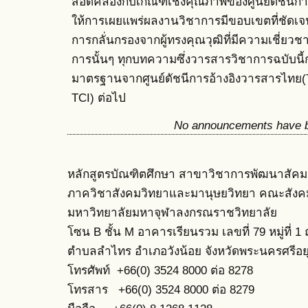
สอดคล้องกับเกณฑ์เชิงคุณภาพของศูนย์ดัชนีการ
ให้การเผยแพร่ผลงานวิชาการมีขอบเขตที่ชัด
การกลั่นกรองจากผู้ทรงคุณวุฒิที่มีความเชี่
การนั้นๆ ทุกบทความซึ่งวารสารวิชาการฉบับนี้ก
มาตรฐานจากศูนย์ดัชนีการอ้างอิงวารสารไทย(Th
TCI) ต่อไป
No announcements have b
หลักสูตรบัณฑิตศึกษา สาขาวิชาการพัฒนาสัคม
ภาควิชาสังคมวิทยาและมานุษยวิทยา
คณะสังค
มหาวิทยาลัยมหาจุฬาลงกรณราชวิทยาลัย
โซน B ชั้น M อาคารเรียนรวม เลขที่ 79 หมู่ที่
ตำบลลำไทร อำเภอวังน้อย จังหวัดพระนครศรีอ
โทรศัพท์ +66(0) 3524 8000 ต่อ 8278
โท
รสาร +66(0) 3524 8000 ต่อ 8279