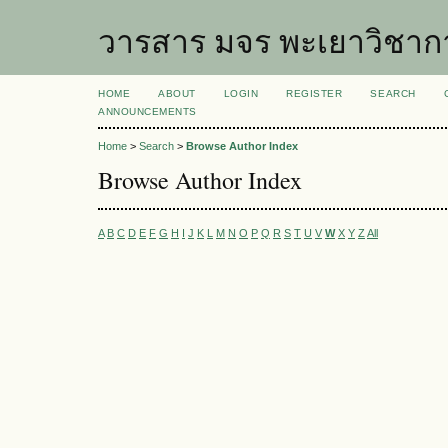
วารสาร มจร พะเยาวิชาก
HOME
ABOUT
LOGIN
REGISTER
SEARCH
ANNOUNCEMENTS
Home
>
Search
>
Browse Author Index
Browse Author Index
A
B
C
D
E
F
G
H
I
J
K
L
M
N
O
P
Q
R
S
T
U
V
W
X
Y
Z
All