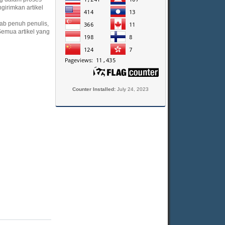
girimkan artikel
ab penuh penulis,
Semua artikel yang
Counter Installed:
July 24, 2023