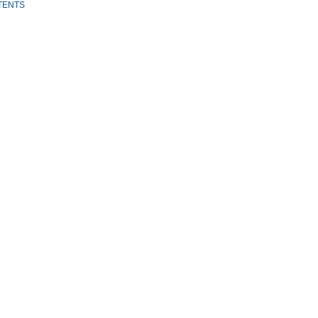
TENTS