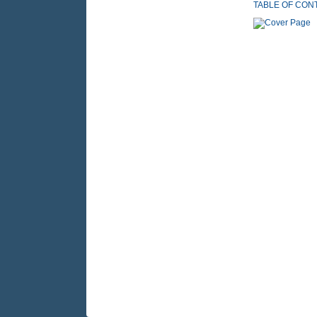
TABLE OF CON