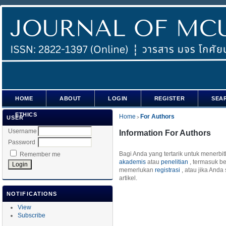
HOME
ABOUT
LOGIN
REGISTER
SEA
ETHICS
Home
For Authors
USER
>
Username
Information For Authors
Password
Bagi Anda yang tertarik untuk menerbitk
Remember me
akademis
atau
penelitian
, termasuk be
memerlukan
registrasi
, atau jika Anda
artikel.
NOTIFICATIONS
View
Subscribe